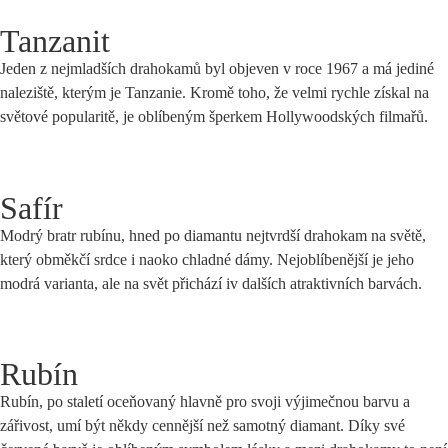
Tanzanit
Jeden z nejmladších drahokamů byl objeven v roce 1967 a má jediné
naleziště, kterým je Tanzanie. Kromě toho, že velmi rychle získal na
světové popularitě, je oblíbeným šperkem Hollywoodských filmařů.
Safír
Modrý bratr rubínu, hned po diamantu nejtvrdší drahokam na světě,
který obměkčí srdce i naoko chladné dámy. Nejoblíbenější je jeho
modrá varianta, ale na svět přichází iv dalších atraktivních barvách.
Rubín
Rubín, po staletí oceňovaný hlavně pro svoji výjimečnou barvu a
zářivost, umí být někdy cennější než samotný diamant. Díky své