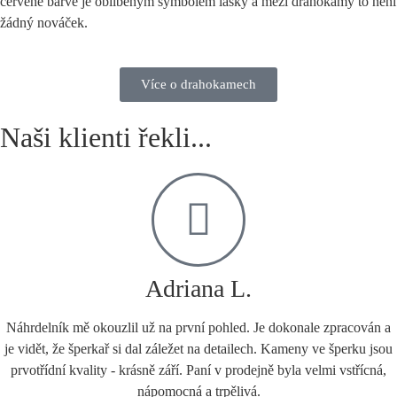
červené barvě je oblíbeným symbolem lásky a mezi drahokamy to není
žádný nováček.
Více o drahokamech
Naši klienti řekli...
Adriana L.
Náhrdelník mě okouzlil už na první pohled. Je dokonale zpracován a
je vidět, že šperkař si dal záležet na detailech. Kameny ve šperku jsou
prvotřídní kvality - krásně září. Paní v prodejně byla velmi vstřícná,
nápomocná a trpělivá.