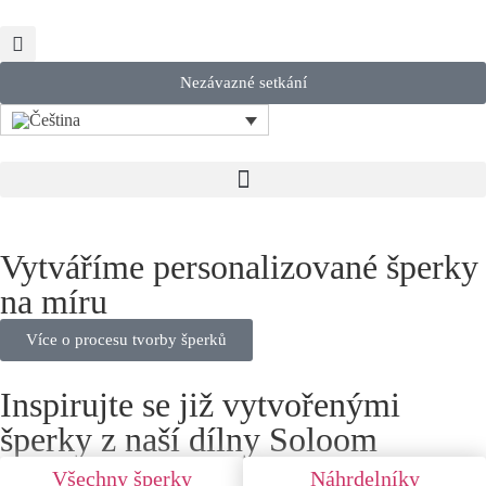
Nezávazné setkání
Vytváříme personalizované šperky
na míru
Více o procesu tvorby šperků
Inspirujte se již vytvořenými
šperky z naší dílny Soloom
Všechny šperky
Náhrdelníky