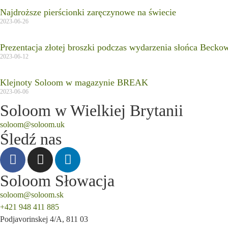
Najdroższe pierścionki zaręczynowe na świecie
2023-06-26
Prezentacja złotej broszki podczas wydarzenia słońca Becko
2023-06-12
Klejnoty Soloom w magazynie BREAK
2023-06-06
Soloom w Wielkiej Brytanii
soloom@soloom.uk
Śledź nas
Soloom Słowacja
soloom@soloom.sk
+421 948 411 885
Podjavorinskej 4/A, 811 03