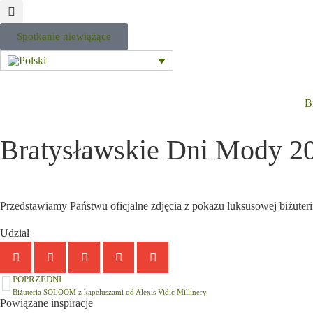
Spotkanie niewiążące
B
Bratysławskie Dni Mody 2
Przedstawiamy Państwu oficjalne zdjęcia z pokazu luksusowej biżut
Udział
POPRZEDNI
Biżuteria SOLOOM z kapeluszami od Alexis Vidic Millinery
Powiązane inspiracje