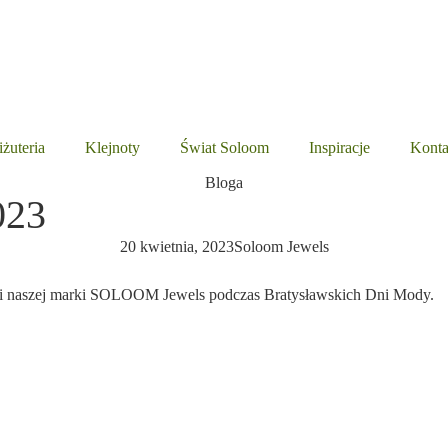
iżuteria
Klejnoty
Świat Soloom
Inspiracje
Konta
Bloga
023
20 kwietnia, 2023
Soloom Jewels
erii naszej marki SOLOOM Jewels podczas Bratysławskich Dni Mody.