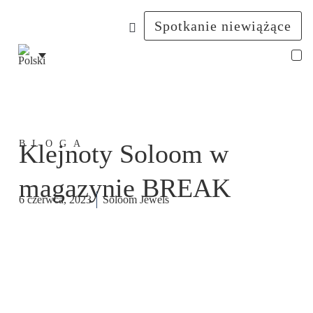
Spotkanie niewiążące
Świ
BLOGA
Klejnoty Soloom w
magazynie BREAK
6 czerwca, 2023
Soloom Jewels