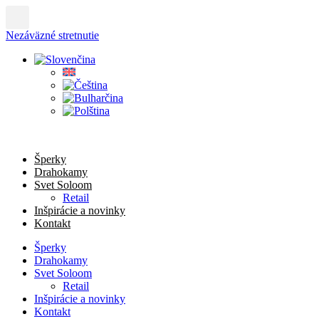
Preskočiť
na
Nezáväzné stretnutie
obsah
Šperky
Drahokamy
Svet Soloom
Retail
Inšpirácie a novinky
Kontakt
Šperky
Drahokamy
Svet Soloom
Retail
Inšpirácie a novinky
Kontakt