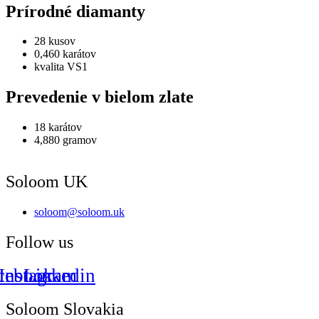
Prírodné diamanty
28 kusov
0,460 karátov
kvalita VS1
Prevedenie v bielom zlate
18 karátov
4,880 gramov
Soloom UK
soloom@soloom.uk
Follow us
cebook
Instagram
Linkedin
Soloom Slovakia