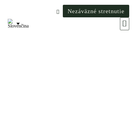
Nezáväzné stretnutie
Svet
Inšpirác