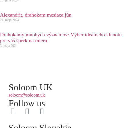
25. júna 2024
Alexandrit, drahokam mesiaca jún
21. mája 2024
Drahokamy mnohých významov: Výber ideálneho klenotu
pre váš šperk na mieru
3. mája 2024
Soloom UK
soloom@soloom.uk
Follow us
Soloom Slovakia