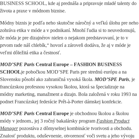
BUSINESS SCHOOL, kde aj prednáša a pripravuje mladé talenty do
života a praxe v módnom biznise.
Módny biznis je podľa neho skutočne náročný a veľkú úlohu pre neho
zohráva etika v móde a v podnikaní. Mnohí ľudia si to neuvedomujú,
že móda je pre dizajnérov nielen o nejakom predstavovaní, je to v
prvom rade náš chlebík,“ hovorí a zároveň dodáva, že aj v móde je
veľmi dôležitá etika a čestnosť.
MOD’SPE Paris
Central Europe – FASHION BUSINESS
SCHOOL
je pobočkou MOD’SPE Paris pre strednú európu a na
Slovensku pôsobí ako zahraničná vysoká škola.
MOD’SPE Paris
, je
francúzskou profesnou vysokou školou, ktorá sa špecializuje na
módny marketing, manažment a dizajn. Bola založená v roku 1993 na
podnet Francúzskej federácie Prêt-à-Porter dámskej konfekcie.
MOD’SPE Paris
Central Europe
je obchodnou školou a školou
módy v jednom., jej 3 ročný bakalársky program
Fashion Product
Manager
pozostáva z dômyselnej kombinácie tvorivosti a obchodu.
Znalosť produktu, oduševnenie, otvorenosť voči svetu a jeho vývoju