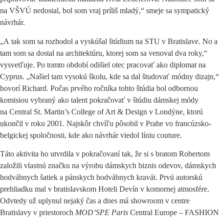
na VŠVÚ nedostal, bol som vraj príliš mladý,“ smeje sa sympatický
návrhár.
„A tak som sa rozhodol a vyskúšal štúdium na STU v Bratislave. No a
tam som sa dostal na architektúru, ktorej som sa venoval dva roky,“
vysvetľuje. Po tomto období odišiel otec pracovať ako diplomat na
Cyprus. „Našiel tam vysokú školu, kde sa dal študovať módny dizajn,“
hovorí Richard. Počas prvého ročníka tohto štúdia bol odbornou
komisiou vybraný ako talent pokračovať v štúdiu dámskej módy
na Central St. Martin’s College of Art & Design v Londýne, ktorú
ukončil v roku 2001. Najskôr chvíľu pôsobil v Prahe vo francúzsko-
belgickej spoločnosti, kde ako návrhár viedol líniu couture.
Táto aktivita ho utvrdila v pokračovaní tak, že si s bratom Robertom
založili vlastnú značku na výrobu dámskych biznis odevov, dámskych
hodvábnych šatiek a pánskych hodvábnych kravát. Prvú autorskú
prehliadku mal v bratislavskom Hoteli Devín v komornej atmosfére.
Odvtedy už uplynul nejaký čas a dnes má showroom v centre
Bratislavy v priestoroch
MOD’SPE Paris
Central Europe – FASHION