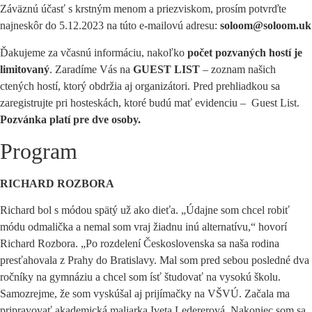
Záväznú účasť s krstným menom a priezviskom, prosím potvrďte
najneskôr do 5.12.2023 na túto e-mailovú adresu:
soloom@soloom.uk
Ďakujeme za včasnú informáciu, nakoľko
počet pozvaných hostí je
limitovaný
. Zaradíme Vás na
GUEST LIST
– zoznam našich
ctených hostí, ktorý obdržia aj organizátori. Pred prehliadkou sa
zaregistrujte pri hosteskách, ktoré budú mať evidenciu – Guest List.
Pozvánka platí pre dve osoby.
Program
RICHARD ROZBORA
Richard bol s módou spätý už ako dieťa. „Údajne som chcel robiť
módu odmalička a nemal som vraj žiadnu inú alternatívu,“ hovorí
Richard Rozbora. „Po rozdelení Československa sa naša rodina
presťahovala z Prahy do Bratislavy. Mal som pred sebou posledné dva
ročníky na gymnáziu a chcel som ísť študovať na vysokú školu.
Samozrejme, že som vyskúšal aj prijímačky na VŠVÚ. Začala ma
pripravovať akademická maliarka Iveta Ledererová. Nakoniec som sa