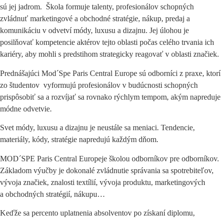
sú jej jadrom. Škola formuje talenty, profesionálov schopných
zvládnuť marketingové a obchodné stratégie, nákup, predaj a
komunikáciu v odvetví módy, luxusu a dizajnu. Jej úlohou je
posilňovať kompetencie aktérov tejto oblasti počas celého trvania ich
kariéry, aby mohli s predstihom strategicky reagovať v oblasti značiek.
Prednášajúci Mod´Spe Paris Central Europe sú odborníci z praxe, ktorí
zo študentov vyformujú profesionálov v budúcnosti schopných
prispôsobiť sa a rozvíjať sa rovnako rýchlym tempom, akým napreduje
módne odvetvie.
Svet módy, luxusu a dizajnu je neustále sa meniaci. Tendencie,
materiály, kódy, stratégie napredujú každým dňom.
MOD´SPE Paris Central Europeje školou odborníkov pre odborníkov.
Základom výučby je dokonalé zvládnutie správania sa spotrebiteľov,
vývoja značiek, znalosti textílií, vývoja produktu, marketingových
a obchodných stratégií, nákupu…
Keďže sa percento uplatnenia absolventov po získaní diplomu,