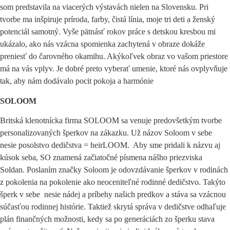
som predstavila na viacerých výstavách nielen na Slovensku. Pri
tvorbe ma inšpiruje príroda, farby, čistá línia, moje tri deti a ženský
potenciál samotný. Vyše pätnásť rokov práce s detskou kresbou mi
ukázalo, ako nás vzácna spomienka zachytená v obraze dokáže
preniesť do čarovného okamihu. Akýkoľvek obraz vo vašom priestore
má na vás vplyv. Je dobré preto vyberať umenie, ktoré nás ovplyvňuje
tak, aby nám dodávalo pocit pokoja a harmónie
SOLOOM
Britská klenotnícka firma SOLOOM sa venuje predovšetkým tvorbe
personalizovaných šperkov na zákazku. Už názov Soloom v sebe
nesie posolstvo dedičstva = heirLOOM. Aby sme pridali k názvu aj
kúsok seba, SO znamená začiatočné písmena nášho priezviska
Soldan. Poslaním značky Soloom je odovzdávanie šperkov v rodinách
z pokolenia na pokolenie ako neoceniteľné rodinné dedičstvo. Takýto
šperk v sebe nesie nádej a príbehy našich predkov a stáva sa vzácnou
súčasťou rodinnej histórie. Taktiež skrytá správa v dedičstve odhaľuje
plán finančných možnosti, kedy sa po generáciách zo šperku stava