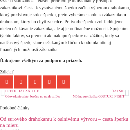
vzácna starožitnosť. Našou prioritou je individuálny prístup k
zákazníkovi. Cesta k vysnívanému šperku začína výberom drahokamu,
ktorý predstavuje srdce šperku, preto vyberáme spolu so zákazníkom
drahokam, ktorý ho chytí za srdce. Pri tvorbe šperku zohľadňujeme
nielen očakávanie zákazníka, ale aj jeho finančné možnosti. Spojením
týchto faktov, sa premení akt nákupu šperkov na zážitok, kedy sa
nadčasový šperk, stane nečakaným kľúčom k odomknutiu aj
finančných možností zákazníka.
Ďakujeme všetkým za podporu a priazeň.
Zdielať
PREDCHÁDZAJÚCE
ĎALŠIE
Odovzdanie zlatej brošne na udalosti Beckovské slnko
Módna prehliadka COUTURE NIGHT
Podobné články
Od surového drahokamu k oslnivému výtvoru – cesta šperku
na mieru