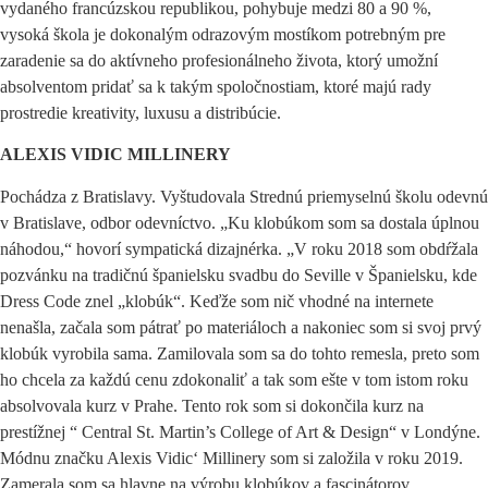
vydaného francúzskou republikou, pohybuje medzi 80 a 90 %,
vysoká škola je dokonalým odrazovým mostíkom potrebným pre
zaradenie sa do aktívneho profesionálneho života, ktorý umožní
absolventom pridať sa k takým spoločnostiam, ktoré majú rady
prostredie kreativity, luxusu a distribúcie.
ALEXIS VIDIC MILLINERY
Pochádza z Bratislavy. Vyštudovala Strednú priemyselnú školu odevnú
v Bratislave, odbor odevníctvo. „Ku klobúkom som sa dostala úplnou
náhodou,“ hovorí sympatická dizajnérka. „V roku 2018 som obdŕžala
pozvánku na tradičnú španielsku svadbu do Seville v Španielsku, kde
Dress Code znel „klobúk“. Keďže som nič vhodné na internete
nenašla, začala som pátrať po materiáloch a nakoniec som si svoj prvý
klobúk vyrobila sama. Zamilovala som sa do tohto remesla, preto som
ho chcela za každú cenu zdokonaliť a tak som ešte v tom istom roku
absolvovala kurz v Prahe. Tento rok som si dokončila kurz na
prestížnej “ Central St. Martin’s College of Art & Design“ v Londýne.
Módnu značku Alexis Vidic‘ Millinery som si založila v roku 2019.
Zamerala som sa hlavne na výrobu klobúkov a fascinátorov