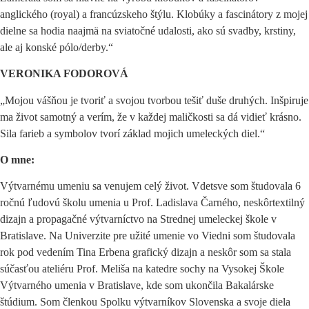
anglického (royal) a francúzskeho štýlu. Klobúky a fascinátory z mojej
dielne sa hodia naajmä na sviatočné udalosti, ako sú svadby, krstiny,
ale aj konské pólo/derby.“
VERONIKA FODOROVÁ
„Mojou vášňou je tvoriť a svojou tvorbou tešiť duše druhých. Inšpiruje
ma život samotný a verím, že v každej maličkosti sa dá vidieť krásno.
Sila farieb a symbolov tvorí základ mojich umeleckých diel.“
O mne:
Výtvarnému umeniu sa venujem celý život. Vdetsve som študovala 6
ročnú ľudovú školu umenia u Prof. Ladislava Čarného, neskôrtextilný
dizajn a propagačné výtvarníctvo na Strednej umeleckej škole v
Bratislave. Na Univerzite pre užité umenie vo Viedni som študovala
rok pod vedením Tina Erbena grafický dizajn a neskôr som sa stala
súčasťou ateliéru Prof. Meliša na katedre sochy na Vysokej Škole
Výtvarného umenia v Bratislave, kde som ukončila Bakalárske
štúdium. Som členkou Spolku výtvarníkov Slovenska a svoje diela