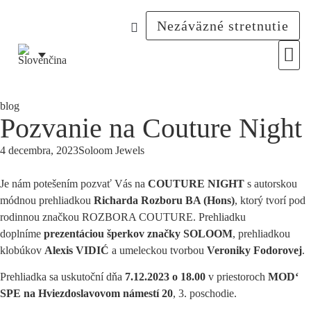
Nezáväzné stretnutie
Svet So
Inšpirácie 
blog
Pozvanie na Couture Night
4 decembra, 2023
Soloom Jewels
Je nám potešením pozvať Vás na
COUTURE NIGHT
s autorskou
módnou prehliadkou
Richarda Rozboru BA (Hons)
, ktorý tvorí pod
rodinnou značkou ROZBORA COUTURE. Prehliadku
doplníme
prezentáciou šperkov značky SOLOOM
, prehliadkou
klobúkov
Alexis VIDIĆ
a umeleckou tvorbou
Veroniky Fodorovej
.
Prehliadka sa uskutoční dňa
7.12.2023 o 18.00
v priestoroch
MOD‘
SPE na Hviezdoslavovom námestí 20
, 3. poschodie.