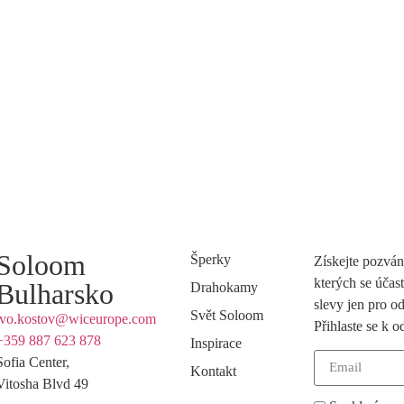
Soloom
Šperky
Získejte pozván
kterých se účas
Bulharsko
Drahokamy
slevy jen pro od
Svět Soloom
ivo.kostov@wiceurope.com
Přihlaste se k 
+359 887 623 878
Inspirace
Sofia Center,
Kontakt
Vitosha Blvd 49