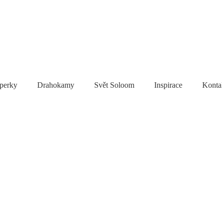
perky
Drahokamy
Svět Soloom
Inspirace
Konta