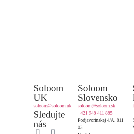
Soloom
Soloom
UK
Slovensko
soloom@soloom.uk
soloom@soloom.sk
Sledujte
+421 948 411 885
Podjavorinskej 4/A, 811
nás
03